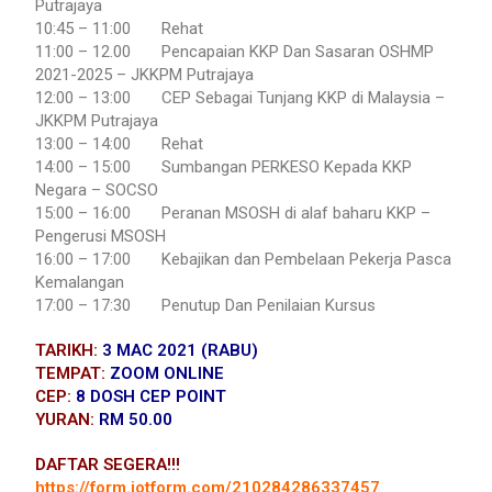
Putrajaya
10:45 – 11:00 Rehat
11:00 – 12.00 Pencapaian KKP Dan Sasaran OSHMP
2021-2025 – JKKPM Putrajaya
12:00 – 13:00 CEP Sebagai Tunjang KKP di Malaysia –
JKKPM Putrajaya
13:00 – 14:00 Rehat
14:00 – 15:00 Sumbangan PERKESO Kepada KKP
Negara – SOCSO
15:00 – 16:00 Peranan MSOSH di alaf baharu KKP –
Pengerusi MSOSH
16:00 – 17:00 Kebajikan dan Pembelaan Pekerja Pasca
Kemalangan
17:00 – 17:30 Penutup Dan Penilaian Kursus
TARIKH:
3 MAC 2021 (RABU)
TEMPAT:
ZOOM ONLINE
CEP:
8 DOSH CEP POINT
YURAN:
RM 50.00
DAFTAR SEGERA!!!
https://form.jotform.com/210284286337457